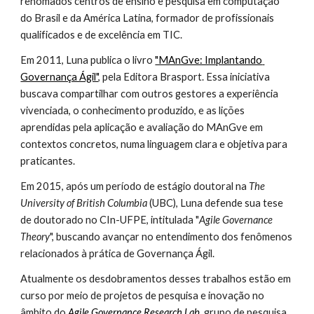
renomados centros de ensino e pesquisa em computação 
do Brasil e da América Latina, formador de profissionais 
qualificados e de excelência em TIC.
Em 2011, Luna publica o livro 
"MAnGve: Implantando 
Governança Ágil"
, pela Editora Brasport. Essa iniciativa 
buscava compartilhar com outros gestores a experiência 
vivenciada, o conhecimento produzido, e as lições 
aprendidas pela aplicação e avaliação do 
MAnGve em 
contextos 
concretos
, numa linguagem clara e objetiva para 
pratic
antes.
Em 2015, após um período de estágio doutoral na 
The 
University of British Columbia
 (UBC), Luna defende sua tese 
de doutorado no CIn-UFPE, intitulada "
Agile Governance 
Theory
", b
uscando avançar no entendimento dos fenômenos 
relacionados à prática de Governança Ágil
.
Atualmente os desdobramentos desses trabalhos estão em 
curso por meio de projetos de pesquisa e inovação no 
âmbito do 
Agile Governance Research Lab
, grupo de pesquisa 