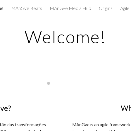
e!
MAnGve Beats
MAnGve Media Hub
Origins
Agil
ip to main content
Skip to navigat
Welcome!
ve?
Wh
stão das transformações 
MAnGve is an agile framework 