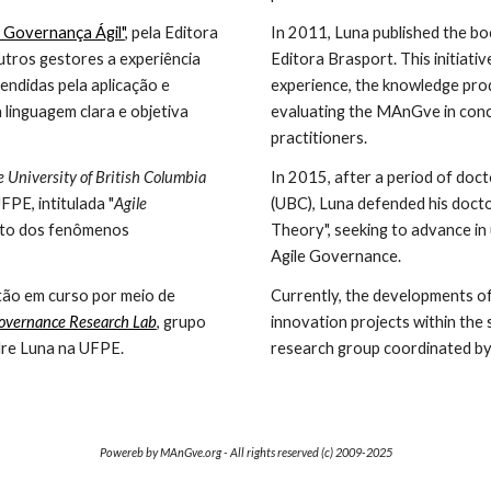
Governança Ágil"
, pela Editora 
In 2011, Luna published the bo
utros gestores a experiência 
Editora Brasport. This initiati
endidas pela aplicação e 
experience, the knowledge prod
 linguagem clara e objetiva 
evaluating the MAnGve in concr
practitioners.
 University of British Columbia
In 2015, after a period of doct
PE, intitulada "
Agile 
(UBC), Luna defended his docto
to dos fenômenos 
Theory", seeking to advance in
Agile Governance.
ão em curso por meio de 
Currently, the developments o
Governance Research Lab
, grupo 
innovation projects within the 
dre Luna na UFPE.
research group coordinated by
Powereb by M
AnGve.org - All rights reserved (c) 20
09
-20
25