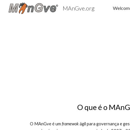
MAnGve.org
Welcom
Sk
O que é o MAnG
O MAnGve é um 
framewok 
ágil para governança e ge