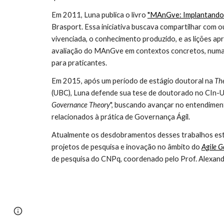
Em 2011, Luna publica o livro 
"MAnGve: Implantando 
Brasport. Essa iniciativa buscava compartilhar com o
vivenciada, o conhecimento produzido, e as lições apr
avaliação do 
MAnGve em contextos 
concretos
, numa
para pratic
antes.
Em 2015, após um período de estágio doutoral na 
The
(UBC), Luna defende sua tese de doutorado no CIn-UF
Governance Theory
", b
uscando avançar no entendimen
relacionados à prática de Governança Ágil
.
Atualmente os desdobramentos desses trabalhos est
projetos de pesquisa e inovação no âmbito do 
Agile 
de pesquisa do CNPq, coordenado pelo Prof. Alexan
Page
Report abuse