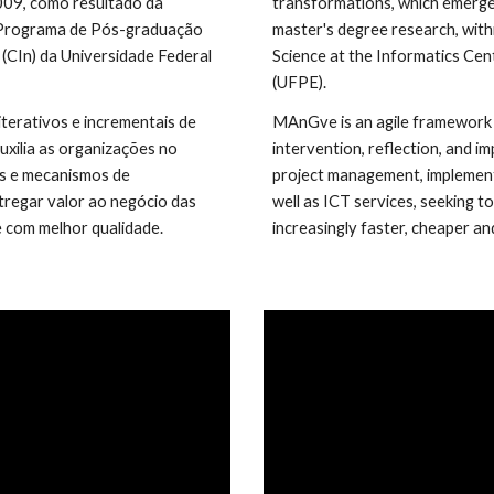
09, como resultado da 
transformations, which emerged
 Programa de Pós-graduação 
master's degree research, wit
CIn) da Universidade Federal 
Science at the Informatics Cen
(UFPE).
 iterativos e incrementais de 
MAnGve is an agile framework t
xilia as organizações no 
intervention, reflection, and im
s e mecanismos de 
project management, implement
regar valor ao negócio das 
well as ICT services, seeking to
e com melhor qualidade.
increasingly faster, cheaper an