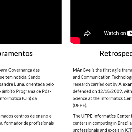
obramentos
Retrospec
 para Governança das 
MAnGve 
is the first agile f
e tem notícia. Sendo 
and Communication Technologies
xandre Luna
, orientada pelo 
research carried out by 
Alexa
o âmbito Programa de Pós-
defended on 12/18/2009, withi
formática (CIn) da 
Science at the Informatics Cen
(UFPE).
omados centros de ensino e 
The 
UFPE Informatics Center
, formador de profissionais 
centers in computing in Brazil 
professionals and excels in ICT