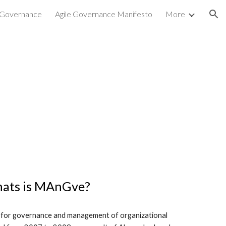
e Governance
Agile Governance Manifesto
More
ion
ats is MAnGve?
for governance and management of organizational 