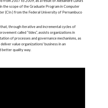
 from 2007 to 2009, as a result of Alexandre Luna's 
hin the scope of the Graduate Program in Computer 
ter (CIn ) from the Federal University of Pernambuco 
hat, through iterative and incremental cycles of 
provement called “tides”, assists organizations in 
ation of processes and governance mechanisms, as 
 deliver value organizations' business in an 
d better quality way.